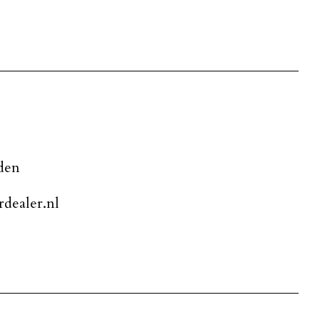
den
dealer.nl