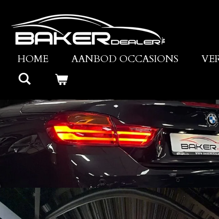
Ga
direct
naar
de
HOME
AANBOD OCCASIONS
VE
hoofdinhoud