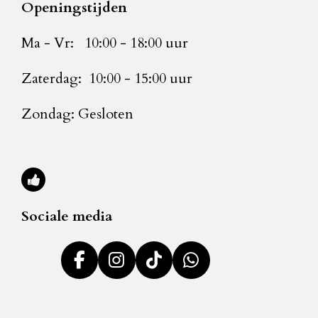
Openingstijden
Ma - Vr: 10:00 - 18:00 uur
Zaterdag: 10:00 - 15:00 uur
Zondag: Gesloten
Sociale media
F
I
T
W
a
n
i
h
c
s
k
a