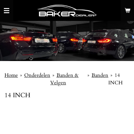
Ga
direct
naar
de
hoofdinhoud
Home
»
Onderdelen
»
Banden &
»
Banden
»
14
Velgen
INCH
14 INCH