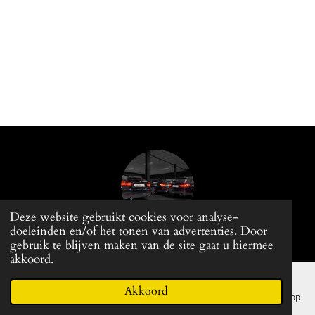
Deze website gebruikt cookies voor analyse-
doeleinden en/of het tonen van advertenties. Door
© 2015 - 2026
Baker-Dealer.nl
gebruik te blijven maken van de site gaat u hiermee
akkoord.
Akkoord
E-mailadres
Telefoonnummer
Kaart
Facebook
WhatsApp