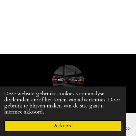
Deze website gebruikt cookies voor analyse-
doeleinden en/of het tonen van advertenties. Door
© 2015 - 2026
Baker-Dealer.nl
gebruik te blijven maken van de site gaat u
hiermee akkoord.
Akkoord
E-mailadres
Telefoonnummer
Kaart
Facebook
WhatsApp