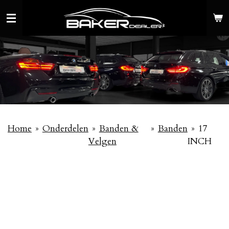
Ga
direct
naar
de
hoofdinhoud
Home
»
Onderdelen
»
Banden &
»
Banden
»
17
Velgen
INCH