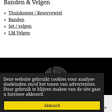
Banden & Velgen
Thuiskomer / Reservewiel
Banden
Set / velgen
LM Velgen
Deze website gebruikt cookies voor analyse-
doeleinden en/of het tonen van advertenties.
Door gebruik te blijven maken van de site gaat
u hiermee akkoord.
© 2015 - 2026
Baker-Dealer.nl
Akkoord
E-mailadres
Telefoonnummer
Kaart
Facebook
WhatsApp