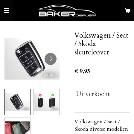
Ga
direct
naar
de
Volkswagen / Seat
hoofdinhoud
/ Skoda
sleutelcover
€ 9,95
Uitverkocht
Volkswagen / Seat /
Skoda diverse modellen