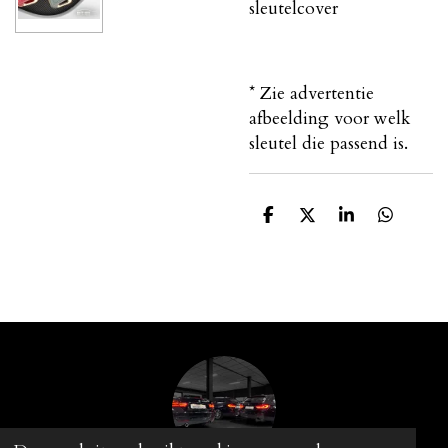
sleutelcover
* Zie advertentie
afbeelding voor welk
sleutel die passend is.
D
D
S
D
e
e
h
e
l
e
a
l
e
l
r
e
n
e
n