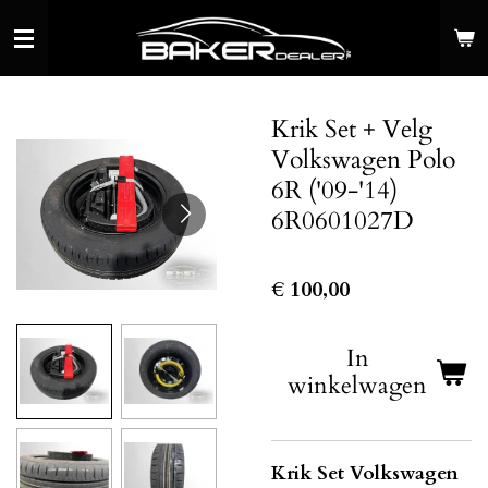
Ga
direct
naar
de
Krik Set + Velg
hoofdinhoud
Volkswagen Polo
6R ('09-'14)
6R0601027D
€ 100,00
In
winkelwagen
Krik Set Volkswagen