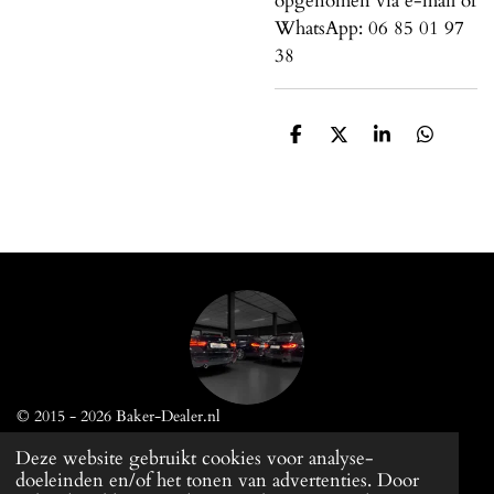
opgenomen via e-mail of
WhatsApp: 06 85 01 97
38
D
D
S
D
e
e
h
e
l
e
a
l
e
l
r
e
n
e
n
© 2015 - 2026
Baker-Dealer.nl
Deze website gebruikt cookies voor analyse-
doeleinden en/of het tonen van advertenties. Door